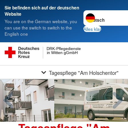
Sie befinden sich auf der deutschen
Sprache wechseln zu
Website
You are on the German website, you
can use the switch to switch to the
Alles klar
English one
DRK-Pflegedienste
in Witten gGmbH
Tagespflege "Am Holschentor"
Tagespflege "Am