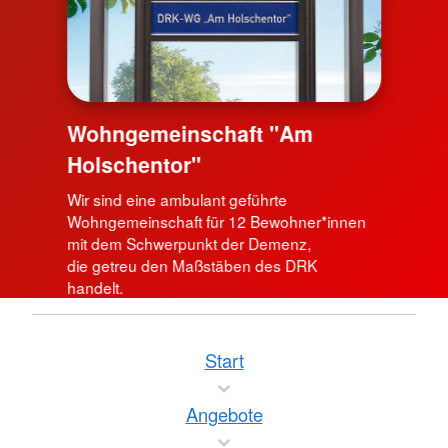
Wohngemeinschaft "Am
Holschentor"
Wir sind eine ambulant geführte
Wohngemeinschaft für 12 Bewohner*innen
mit dem Schwerpunkt der Demenz,
die getreu den Maßstäben des DRK
handelt.
Start
Angebote