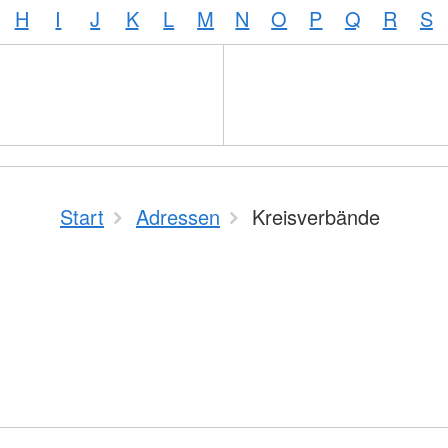
H
I
J
K
L
M
N
O
P
Q
R
S
Start
Adressen
Kreisverbände