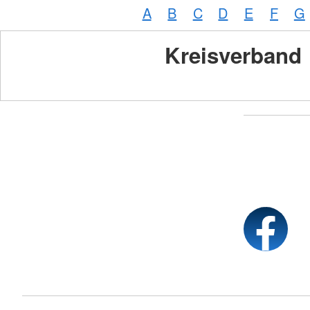
A
B
C
D
E
F
G
Kreisverband