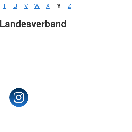
T
U
V
W
X
Y
Z
Landesverband