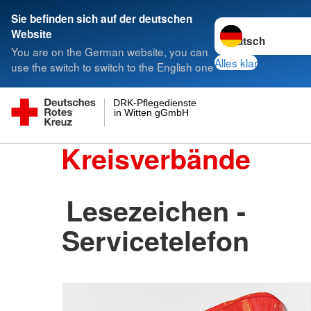
Sie befinden sich auf der deutschen
Sprache wechseln 
Website
You are on the German website, you can
Alles klar
use the switch to switch to the English one
DRK-Pflegedienste
in Witten gGmbH
Kreisverbände
Lesezeichen -
Servicetelefon