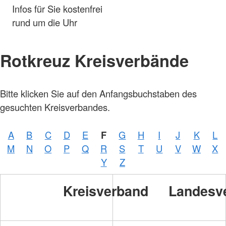
Infos für Sie kostenfrei
rund um die Uhr
Rotkreuz Kreisverbände
Bitte klicken Sie auf den Anfangsbuchstaben des
gesuchten Kreisverbandes.
A
B
C
D
E
F
G
H
I
J
K
L
M
N
O
P
Q
R
S
T
U
V
W
X
Y
Z
Kreisverband
Landesv