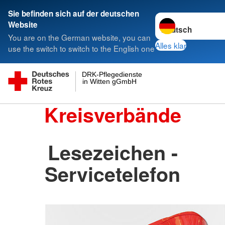
Sie befinden sich auf der deutschen
Sprache wechseln 
Website
You are on the German website, you can
Alles klar
use the switch to switch to the English one
DRK-Pflegedienste
in Witten gGmbH
Kreisverbände
Lesezeichen -
Servicetelefon