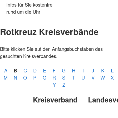
Infos für Sie kostenfrei
rund um die Uhr
Rotkreuz Kreisverbände
Bitte klicken Sie auf den Anfangsbuchstaben des
gesuchten Kreisverbandes.
A
B
C
D
E
F
G
H
I
J
K
L
M
N
O
P
Q
R
S
T
U
V
W
X
Y
Z
Kreisverband
Landesv