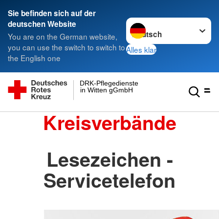
Sie befinden sich auf der
Sprache wechseln zu
deutschen Website
You are on the German website,
you can use the switch to switch to
Alles klar
the English one
DRK-Pflegedienste
in Witten gGmbH
Kreisverbände
Lesezeichen -
Servicetelefon