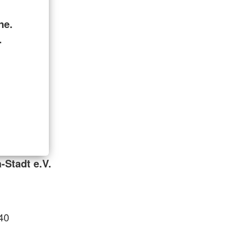
ne.
.
-Stadt e.V.
40