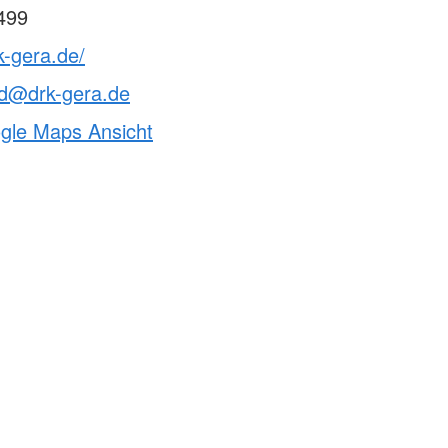
499
k-gera.de/
nd@drk-gera.de
ogle Maps Ansicht