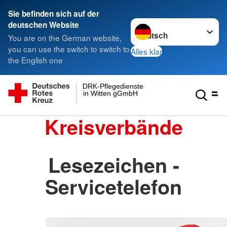
Sie befinden sich auf der
Sprache wechseln zu
deutschen Website
You are on the German website,
you can use the switch to switch to
Alles klar
the English one
DRK-Pflegedienste
in Witten gGmbH
Kreisverbände
Lesezeichen -
Servicetelefon