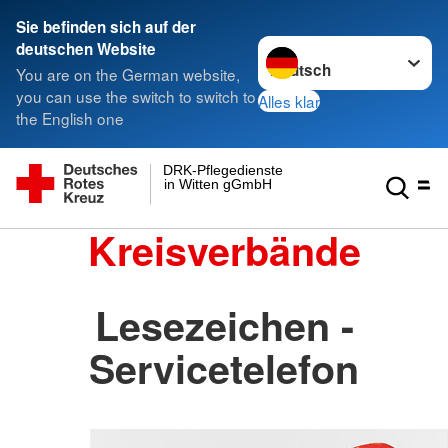
Sie befinden sich auf der
Sprache wechseln zu
deutschen Website
You are on the German website,
you can use the switch to switch to
Alles klar
the English one
DRK-Pflegedienste
in Witten gGmbH
Kreisverbände
Lesezeichen -
Servicetelefon