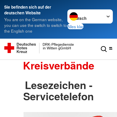
Sie befinden sich auf der
Sprache wechseln zu
deutschen Website
You are on the German website,
you can use the switch to switch to
Alles klar
the English one
DRK-Pflegedienste
in Witten gGmbH
Kreisverbände
Lesezeichen -
Servicetelefon