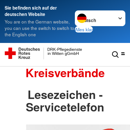
Sie befinden sich auf der
Sprache wechseln zu
deutschen Website
You are on the German website,
you can use the switch to switch to
Alles klar
the English one
DRK-Pflegedienste
in Witten gGmbH
Kreisverbände
Lesezeichen -
Servicetelefon