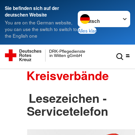
Sie befinden sich auf der
Sprache wechseln zu
deutschen Website
You are on the German website,
you can use the switch to switch to
Alles klar
the English one
DRK-Pflegedienste
in Witten gGmbH
Kreisverbände
Lesezeichen -
Servicetelefon