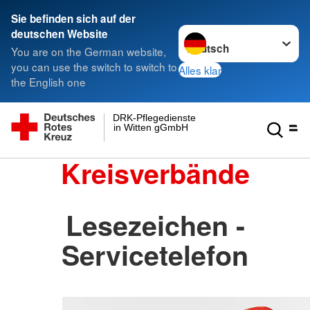
Sie befinden sich auf der
Sprache wechseln zu
deutschen Website
You are on the German website,
you can use the switch to switch to
Alles klar
the English one
DRK-Pflegedienste
in Witten gGmbH
Kreisverbände
Lesezeichen -
Servicetelefon