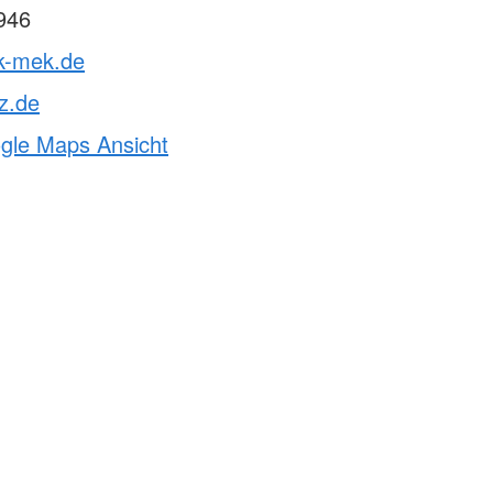
946
rk-mek.de
z.de
ogle Maps Ansicht