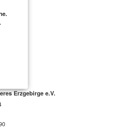
ne.
.
eres Erzgebirge e.V.
4
90