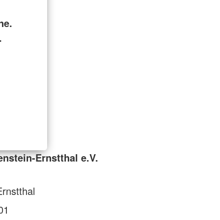
ne.
.
nstein-Ernstthal e.V.
rnstthal
01