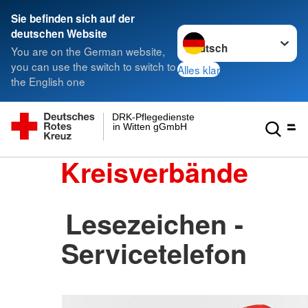
Sie befinden sich auf der
Sprache wechseln zu
deutschen Website
You are on the German website,
you can use the switch to switch to
Alles klar
the English one
DRK-Pflegedienste
in Witten gGmbH
Kreisverbände
Lesezeichen -
Servicetelefon