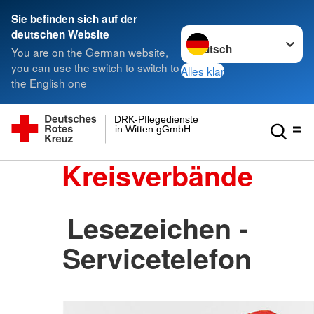
Sie befinden sich auf der
Sprache wechseln zu
deutschen Website
You are on the German website,
you can use the switch to switch to
Alles klar
the English one
DRK-Pflegedienste
in Witten gGmbH
Kreisverbände
Lesezeichen -
Servicetelefon