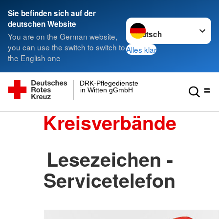
Sie befinden sich auf der
Sprache wechseln zu
deutschen Website
You are on the German website,
you can use the switch to switch to
Alles klar
the English one
DRK-Pflegedienste
in Witten gGmbH
Kreisverbände
Lesezeichen -
Servicetelefon