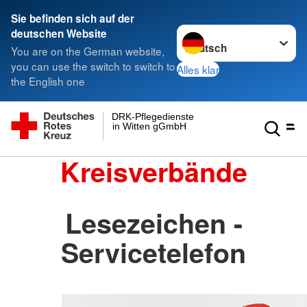
Sie befinden sich auf der
Sprache wechseln zu
deutschen Website
You are on the German website,
you can use the switch to switch to
Alles klar
the English one
DRK-Pflegedienste
in Witten gGmbH
Kreisverbände
Lesezeichen -
Servicetelefon