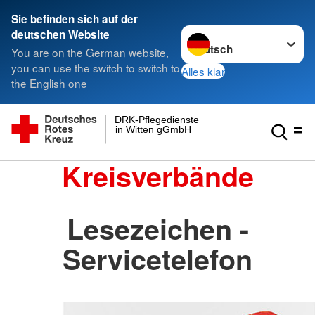
Sie befinden sich auf der
Sprache wechseln zu
deutschen Website
You are on the German website,
you can use the switch to switch to
Alles klar
the English one
DRK-Pflegedienste
in Witten gGmbH
Kreisverbände
Lesezeichen -
Servicetelefon