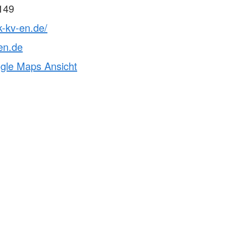
149
k-kv-en.de/
en.de
ogle Maps Ansicht