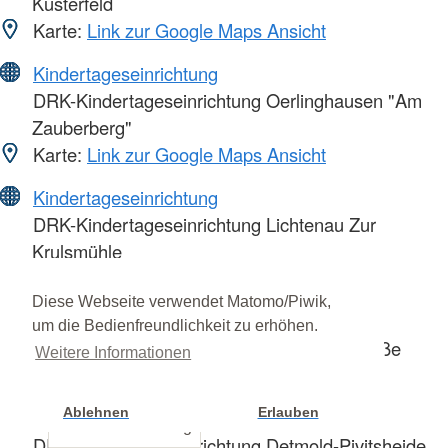
Küsterfeld
Karte:
Link zur Google Maps Ansicht
Kindertageseinrichtung
DRK-Kindertageseinrichtung Oerlinghausen "Am
Zauberberg"
Karte:
Link zur Google Maps Ansicht
Kindertageseinrichtung
DRK-Kindertageseinrichtung Lichtenau Zur
Krulsmühle
Karte:
Link zur Google Maps Ansicht
Diese Webseite verwendet Matomo/Piwik,
Kindertageseinrichtung
um die Bedienfreundlichkeit zu erhöhen.
DRK-Kindertageseinrichtung Istrup Dorfstraße
Weitere Informationen
Karte:
Link zur Google Maps Ansicht
Ablehnen
Erlauben
Kindertageseinrichtung
Cookie Einstellung
DRK-Kindertageseinrichtung Detmold-Pivitsheide