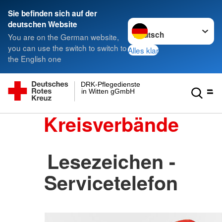
Sie befinden sich auf der
Sprache wechseln zu
deutschen Website
You are on the German website,
you can use the switch to switch to
Alles klar
the English one
DRK-Pflegedienste
in Witten gGmbH
Kreisverbände
Lesezeichen -
Servicetelefon