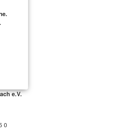
ne.
.
ach e.V.
5 0