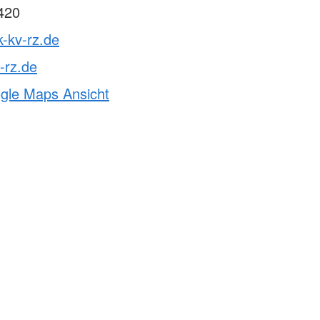
420
k-kv-rz.de
-rz.de
ogle Maps Ansicht