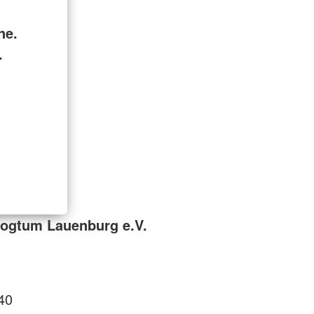
ne.
.
zogtum Lauenburg e.V.
40