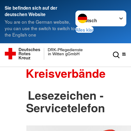
Sie befinden sich auf der
Sprache wechseln zu
deutschen Website
You are on the German website,
you can use the switch to switch to
Alles klar
the English one
DRK-Pflegedienste
in Witten gGmbH
Kreisverbände
Lesezeichen -
Servicetelefon