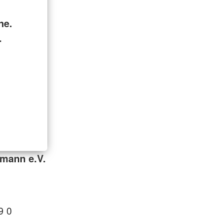
ne.
.
mann e.V.
9 0