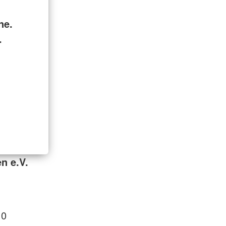
ne.
.
n e.V.
 0