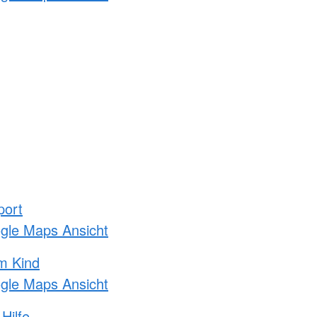
port
ogle Maps Ansicht
m Kind
ogle Maps Ansicht
Hilfe