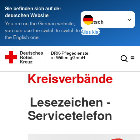
Sie befinden sich auf der
Sprache wechseln zu
deutschen Website
You are on the German website,
you can use the switch to switch to
Alles klar
the English one
DRK-Pflegedienste
in Witten gGmbH
Kreisverbände
Lesezeichen -
Servicetelefon