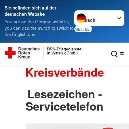
Sie befinden sich auf der
Sprache wechseln zu
deutschen Website
You are on the German website,
you can use the switch to switch to
Alles klar
the English one
DRK-Pflegedienste
in Witten gGmbH
Kreisverbände
Lesezeichen -
Servicetelefon