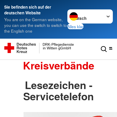
Sie befinden sich auf der
Sprache wechseln zu
deutschen Website
You are on the German website,
you can use the switch to switch to
Alles klar
the English one
DRK-Pflegedienste
in Witten gGmbH
Kreisverbände
Lesezeichen -
Servicetelefon