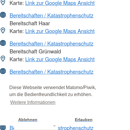
Karte:
Link zur Google Maps Ansicht
Bereitschaften / Katastrophenschutz
Bereitschaft Haar
Karte:
Link zur Google Maps Ansicht
Bereitschaften / Katastrophenschutz
Bereitschaft Grünwald
Karte:
Link zur Google Maps Ansicht
Bereitschaften / Katastrophenschutz
Bereitschaft Freimann
Karte:
Link zur Google Maps Ansicht
Diese Webseite verwendet Matomo/Piwik,
um die Bedienfreundlichkeit zu erhöhen.
Bereitschaften / Katastrophenschutz
Weitere Informationen
Bereitschaft West 1
Karte:
Link zur Google Maps Ansicht
Ablehnen
Erlauben
Cookie Einstellung
Bereitschaften / Katastrophenschutz