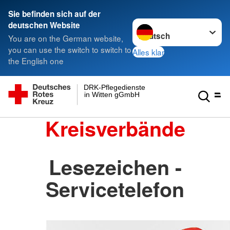
Sie befinden sich auf der
Sprache wechseln zu
deutschen Website
You are on the German website,
you can use the switch to switch to
Alles klar
the English one
DRK-Pflegedienste
in Witten gGmbH
Kreisverbände
Lesezeichen -
Servicetelefon