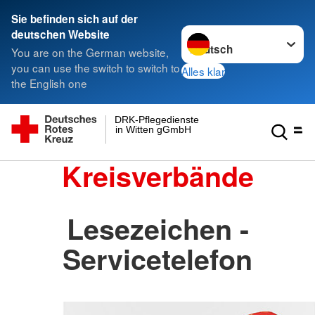
Sie befinden sich auf der
Sprache wechseln zu
deutschen Website
You are on the German website,
you can use the switch to switch to
Alles klar
the English one
DRK-Pflegedienste
in Witten gGmbH
Kreisverbände
Lesezeichen -
Servicetelefon