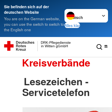
Sie befinden sich auf der
Sprache wechseln zu
deutschen Website
You are on the German website,
you can use the switch to switch to
Alles klar
the English one
DRK-Pflegedienste
in Witten gGmbH
Kreisverbände
Lesezeichen -
Servicetelefon