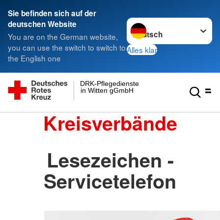
Sie befinden sich auf der
Sprache wechseln zu
deutschen Website
You are on the German website,
you can use the switch to switch to
Alles klar
the English one
DRK-Pflegedienste
in Witten gGmbH
Kreisverbände
Lesezeichen -
Servicetelefon