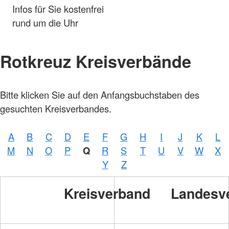
Infos für Sie kostenfrei
rund um die Uhr
Rotkreuz Kreisverbände
Bitte klicken Sie auf den Anfangsbuchstaben des
gesuchten Kreisverbandes.
A
B
C
D
E
F
G
H
I
J
K
L
M
N
O
P
Q
R
S
T
U
V
W
X
Y
Z
Kreisverband
Landesv