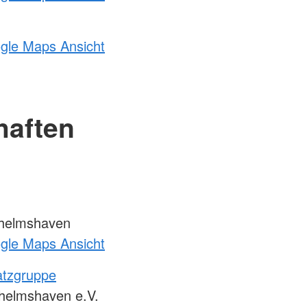
ogle Maps Ansicht
haften
helmshaven
ogle Maps Ansicht
atzgruppe
lhelmshaven e.V.