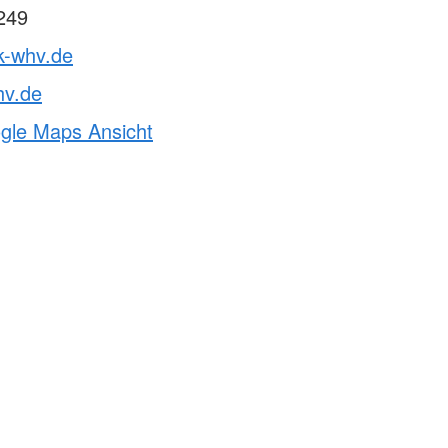
249
k-whv.de
hv.de
ogle Maps Ansicht