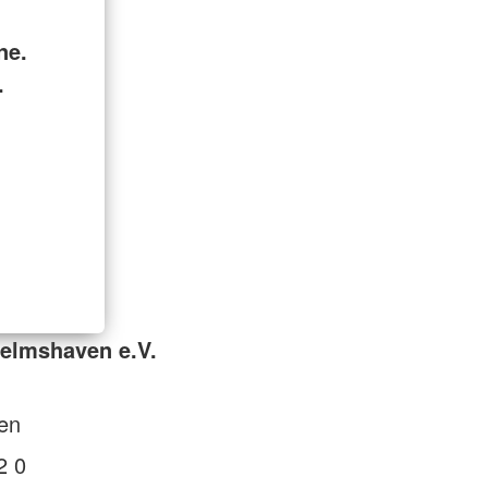
ne.
.
elmshaven e.V.
en
2 0