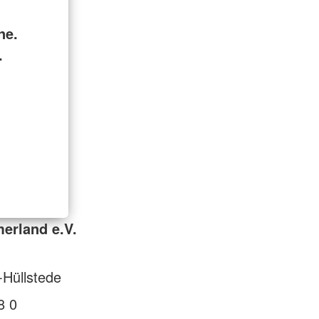
ne.
.
erland e.V.
Hüllstede
8 0