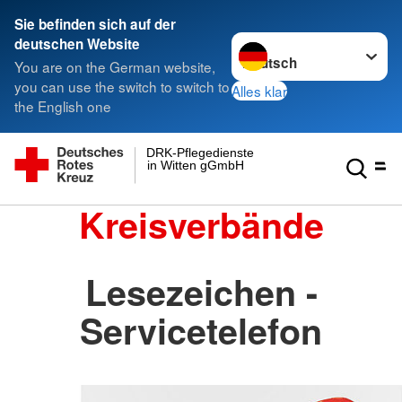
Sie befinden sich auf der
Sprache wechseln zu
deutschen Website
You are on the German website,
you can use the switch to switch to
Alles klar
the English one
DRK-Pflegedienste
in Witten gGmbH
Kreisverbände
Lesezeichen -
Servicetelefon