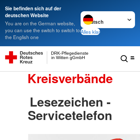
Sie befinden sich auf der
Sprache wechseln zu
deutschen Website
You are on the German website,
you can use the switch to switch to
Alles klar
the English one
DRK-Pflegedienste
in Witten gGmbH
Kreisverbände
Lesezeichen -
Servicetelefon