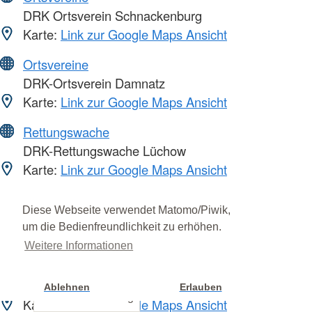
DRK Ortsverein Schnackenburg
Karte:
Link zur Google Maps Ansicht
Ortsvereine
DRK-Ortsverein Damnatz
Karte:
Link zur Google Maps Ansicht
Rettungswache
DRK-Rettungswache Lüchow
Karte:
Link zur Google Maps Ansicht
Rettungswache
Diese Webseite verwendet Matomo/Piwik,
DRK-Rettungswache Dannenberg
um die Bedienfreundlichkeit zu erhöhen.
Karte:
Link zur Google Maps Ansicht
Weitere Informationen
Rettungswache
DRK-Rettungswache Gorleben
Ablehnen
Erlauben
Cookie Einstellung
Karte:
Link zur Google Maps Ansicht