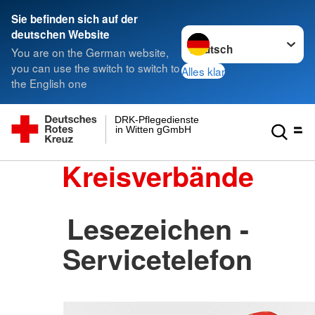
Sie befinden sich auf der
Sprache wechseln zu
deutschen Website
You are on the German website,
you can use the switch to switch to
Alles klar
the English one
DRK-Pflegedienste
in Witten gGmbH
Kreisverbände
Lesezeichen -
Servicetelefon