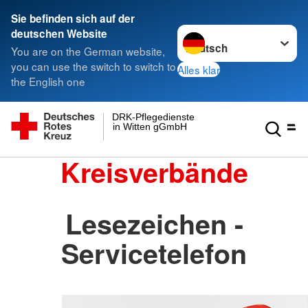
Sie befinden sich auf der
Sprache wechseln zu
deutschen Website
You are on the German website,
you can use the switch to switch to
Alles klar
the English one
DRK-Pflegedienste
in Witten gGmbH
Kreisverbände
Lesezeichen -
Servicetelefon