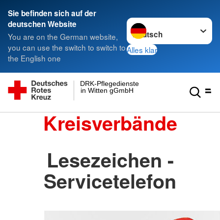
Sie befinden sich auf der
Sprache wechseln zu
deutschen Website
You are on the German website,
you can use the switch to switch to
Alles klar
the English one
DRK-Pflegedienste
in Witten gGmbH
Kreisverbände
Lesezeichen -
Servicetelefon