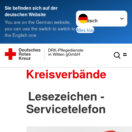
Sie befinden sich auf der
Sprache wechseln zu
deutschen Website
You are on the German website,
you can use the switch to switch to
Alles klar
the English one
DRK-Pflegedienste
in Witten gGmbH
Kreisverbände
Lesezeichen -
Servicetelefon