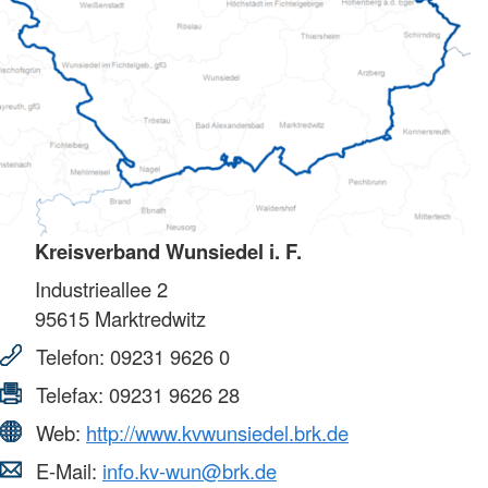
Kreisverband Wunsiedel i. F.
Industrieallee 2
95615
Marktredwitz
Telefon:
09231 9626 0
Telefax:
09231 9626 28
Web:
http://www.kvwunsiedel.brk.de
E-Mail:
info.kv-wun@brk.de