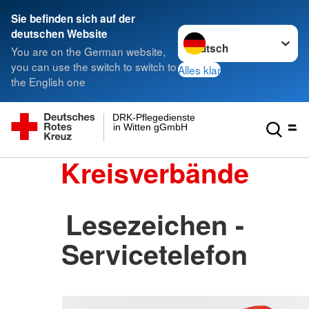
Sie befinden sich auf der
Sprache wechseln zu
deutschen Website
You are on the German website,
you can use the switch to switch to
Alles klar
the English one
DRK-Pflegedienste
in Witten gGmbH
Kreisverbände
Lesezeichen -
Servicetelefon