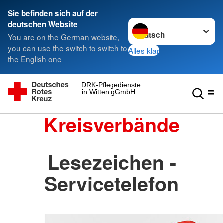
Sie befinden sich auf der
Sprache wechseln zu
deutschen Website
You are on the German website,
you can use the switch to switch to
Alles klar
the English one
DRK-Pflegedienste
in Witten gGmbH
Kreisverbände
Lesezeichen -
Servicetelefon