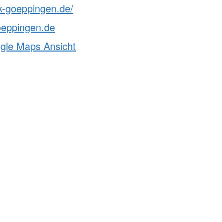
k-goeppingen.de/
oeppingen.de
ogle Maps Ansicht