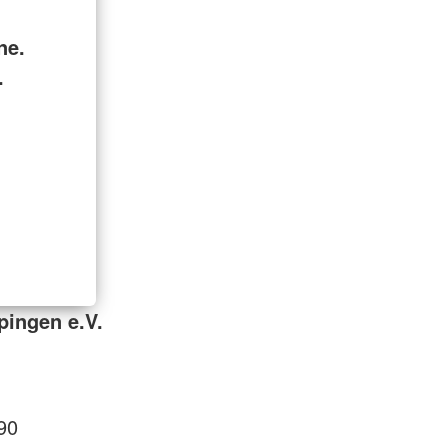
ne.
.
ingen e.V.
90